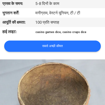
प्रसव के समय:
5-8 दिनों के काम
गुणवत्ता
नियंत्रण
भुगतान शर्तें:
मनीग्राम, वेस्टर्न यूनियन, टी / टी
आपूर्ति की क्षमता:
100 प्रति सप्ताह
हमसे
हाई लाइट:
,
casino games dice
casino craps dice
संपर्क
करें
सबसे अच्छी कीमत
एक
बोली
का
अनुरोध
साइटमैप