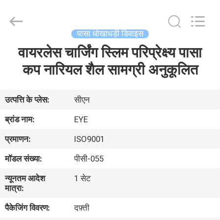
EYE
Poker
Cheat
Center.
All
पासा धोखाधड़ी डिवाइस
Rights
Reserved.
वायरलेस चार्जिंग स्लिम परिप्रेक्ष्य पासा
होम
कप नारियल शैल सामग्री अनुकूलित
उत्पाद
उत्पत्ति के प्लेस:
सीएन
हमारे
ब्रांड नाम:
EYE
बारे
प्रमाणन:
ISO9001
में
मॉडल संख्या:
पीसी-055
न्यूनतम आदेश
1 सेट
फैक्टरी
मात्रा:
यात्रा
पैकेजिंग विवरण:
दफ़्ती