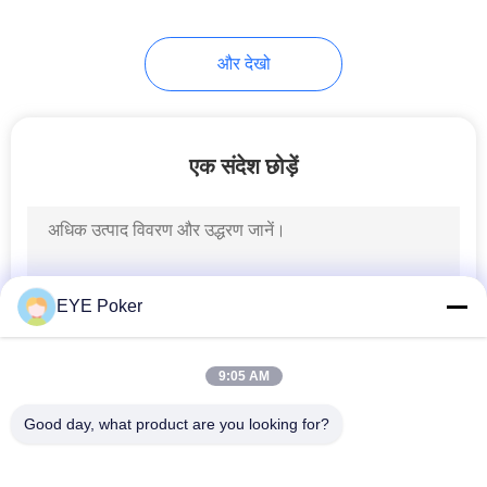
16
और देखो
महजोंग धोखाधड़ी उपकरण
एक संदेश छोड़ें
17
पोकर गेम मॉनिटरिंग
EYE Poker
सिस्टम
9:05 AM
Good day, what product are you looking for?
लोकप्रिय श्रेणियां
सभी