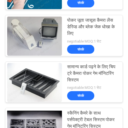
संपर्क
गुणवत्ता
नियंत्रण
पोकर जूता जासूस कैमरा लेंस
54
डेरिव्ड और ब्लेक जेक धोखा के
हमसे
लिए
पोकर विश्लेषक
negotiable MOQ:1 सेट
संपर्क
संपर्क
करें
सामान्य कार्ड पढ़ने के लिए चिप
एक
ट्रे कैमरा पोकर गेम मॉनिटरिंग
सिस्टम
बोली
96
negotiable MOQ:1 सेट
का
संपर्क
पोकर कैमरा
अनुरोध
स्कैनिंग कैमरे के साथ
पर्सपेक्ट्री टेबल सिस्टम पोकर
साइटमैप
गेम मॉनिटरिंग सिस्टम