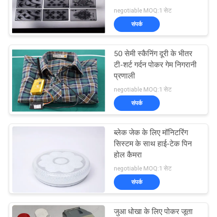
negotiable MOQ:1 सेट
PRIVACY
संपर्क
30
POLICY
50 सेमी स्कैनिंग दूरी के भीतर
बैकएरैट धोखा प्रणाली
टी-शर्ट गर्दन पोकर गेम निगरानी
प्रणाली
negotiable MOQ:1 सेट
संपर्क
ब्लेक जेक के लिए मॉनिटरिंग
28
सिस्टम के साथ हाई-टेक पिन
होल कैमरा
पासा धोखाधड़ी डिवाइस
negotiable MOQ:1 सेट
संपर्क
जुआ धोखा के लिए पोकर जूता