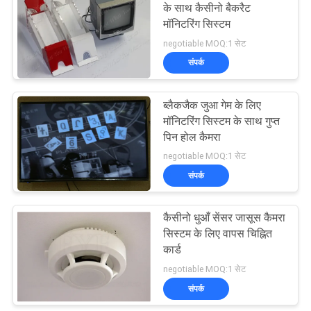
के साथ कैसीनो बैकरैट
मॉनिटरिंग सिस्टम
15
negotiable MOQ:1 सेट
संपर्क
पोकर सॉफ्टवेयर
ब्लैकजैक जुआ गेम के लिए
मॉनिटरिंग सिस्टम के साथ गुप्त
पिन होल कैमरा
negotiable MOQ:1 सेट
संपर्क
16
कैसीनो धुआँ सेंसर जासूस कैमरा
अदृश्य इंक खेलना कार्ड
सिस्टम के लिए वापस चिह्नित
कार्ड
negotiable MOQ:1 सेट
संपर्क