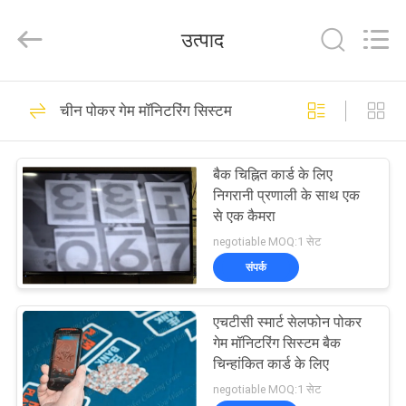
EYE
Poker
Cheat
उत्पाद
Center.
All
Rights
Reserved.
होम
34
चीन पोकर गेम मॉनिटरिंग सिस्टम
चिह्नित कार्ड बजाना
उत्पाद
बैक चिह्नित कार्ड के लिए
निगरानी प्रणाली के साथ एक
हमारे
से एक कैमरा
बारे
negotiable MOQ:1 सेट
संपर्क
में
34
एचटीसी स्मार्ट सेलफोन पोकर
फैक्टरी
चिह्नित कार्ड संपर्क लेंस
गेम मॉनिटरिंग सिस्टम बैक
यात्रा
चिन्हांकित कार्ड के लिए
negotiable MOQ:1 सेट