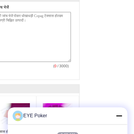
 भेजें
(
0
/ 3000)
EYE Poker
्सास होल्डम में जुआ खेलने
टिकाऊ केईएम चिह्नित