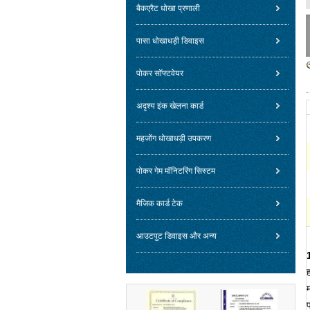
बैकएरैट धोखा प्रणाली
पासा धोखाधड़ी डिवाइस
पोकर सॉफ्टवेयर
अदृश्य इंक खेलना कार्ड
महजोंग धोखाधड़ी उपकरण
पोकर गेम मॉनिटरिंग सिस्टम
मैजिक कार्ड टेक
आउटपुट डिवाइस और अन्य