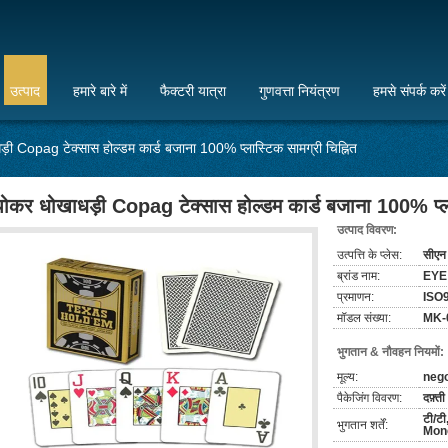
उत्पाद
हमारे बारे में
फैक्टरी यात्रा
गुणवत्ता नियंत्रण
हमसे संपर्क करें
़ी Copag टेक्सास होल्डम कार्ड बजाना 100% प्लास्टिक सामग्री चिह्नित
पोकर धोखाधड़ी Copag टेक्सास होल्डम कार्ड बजाना 100% प्लास
उत्पाद विवरण:
उत्पत्ति के प्लेस:
सीएन
ब्रांड नाम:
EYE
प्रमाणन:
ISO
मॉडल संख्या:
MK-
भुगतान & नौवहन नियमों:
मूल्य:
nego
पैकेजिंग विवरण:
दफ़्ती
टी/टी,
भुगतान शर्तें:
Mon