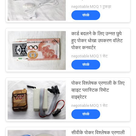
negotiable MOQ:1 टुकड़ा
PRIVACY
संपर्क
30
POLICY
कार्ड बदलने के लिए उन्नत छुपे
बैकएरैट धोखा प्रणाली
हुए पोकर धोखा उपकरण वॉलेट
पोकर कनवर्टर
negotiable MOQ:1 सेट
संपर्क
पोकर विश्लेषक प्रणाली के लिए
28
व्हाइट प्लास्टिक रिमोट
वाइब्रेटर
पासा धोखाधड़ी डिवाइस
negotiable MOQ:1 सेट
संपर्क
सीवीके पोकर विश्लेषक प्रणाली