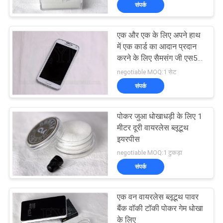
संपर्क
गुणवत्ता
नियंत्रण
एक और एक के लिए अपने हाथ
54
में एक कार्ड का आदान प्रदान
हमसे
करने के लिए सैमसंग जी एस5
पोकर विश्लेषक
पोकर कनवर्टर
negotiable MOQ:1 सेट
संपर्क
संपर्क
करें
पोकर जुआ धोखाधड़ी के लिए 1
एक
मीटर दूरी वायरलेस ब्लूटूथ
इयरपीस
बोली
96
negotiable MOQ:1 टुकड़ा
का
संपर्क
पोकर कैमरा
अनुरोध
एक वन वायरलेस ब्लूटूथ पावर
बैंक वॉकी टॉकी पोकर गेम धोखा
साइटमैप
के लिए