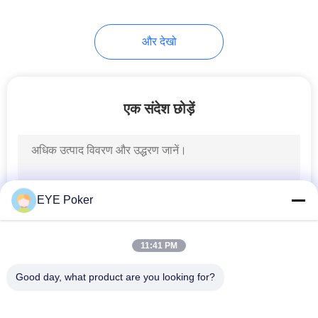
16
और देखो
महजोंग धोखाधड़ी उपकरण
एक संदेश छोड़ें
17
पोकर गेम मॉनिटरिंग
EYE Poker
सिस्टम
11:41 PM
Good day, what product are you looking for?
लोकप्रिय श्रेणियां
सभी