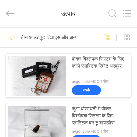
EYE
Poker
Cheat
उत्पाद
Center.
All
Rights
Reserved.
होम
34
चीन आउटपुट डिवाइस और अन्य
चिह्नित कार्ड बजाना
उत्पाद
पोकर विश्लेषक सिस्टम के लिए
काले प्लास्टिक रिमोट थरब्रर
हमारे
बारे
negotiable MOQ:1 सेट
संपर्क
में
34
जुआ धोखाधड़ी में पोकर
फैक्टरी
चिह्नित कार्ड संपर्क लेंस
विश्लेषक सिस्टम के लिए
यात्रा
प्लास्टिक वन टू वायरलेस
इयरपीस
negotiable MOQ:1 सेट