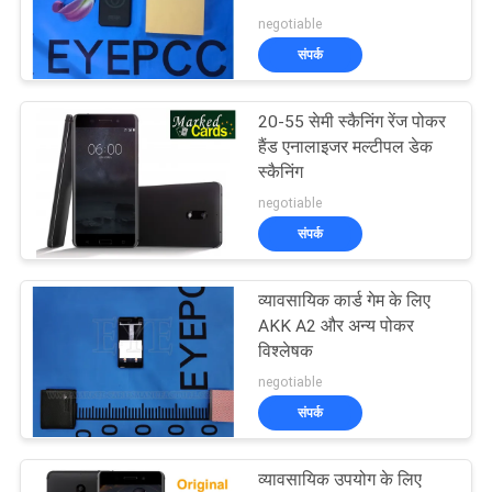
negotiable
PRIVACY
संपर्क
30
POLICY
20-55 सेमी स्कैनिंग रेंज पोकर
बैकएरैट धोखा प्रणाली
हैंड एनालाइजर मल्टीपल डेक
स्कैनिंग
negotiable
संपर्क
व्यावसायिक कार्ड गेम के लिए
28
AKK A2 और अन्य पोकर
विश्लेषक
पासा धोखाधड़ी डिवाइस
negotiable
संपर्क
व्यावसायिक उपयोग के लिए