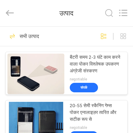
EYE
Poker
Cheat
उत्पाद
Center.
All
Rights
Reserved.
होम
34
सभी उत्पाद
चिह्नित कार्ड बजाना
उत्पाद
बैटरी समय 2-3 घंटे काम करने
वाला पोकर विश्लेषक उपकरण
हमारे
अंग्रेजी संस्करण
बारे
negotiable
संपर्क
में
34
20-55 सेमी स्कैनिंग गेम्स
फैक्टरी
चिह्नित कार्ड संपर्क लेंस
पोकर एनालाइज़र त्वरित और
यात्रा
सटीक रूप से
negotiable