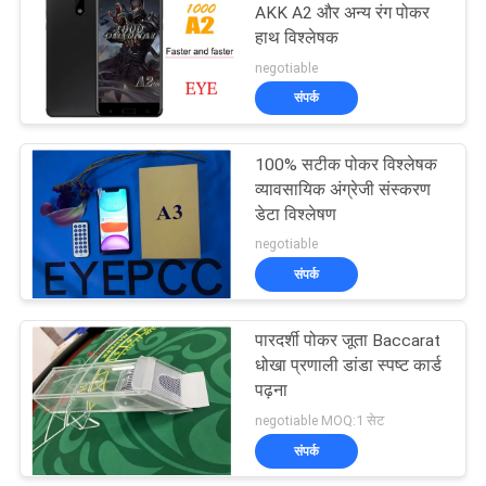
AKK A2 और अन्य रंग पोकर
हाथ विश्लेषक
15
negotiable
संपर्क
पोकर सॉफ्टवेयर
100% सटीक पोकर विश्लेषक
व्यावसायिक अंग्रेजी संस्करण
डेटा विश्लेषण
negotiable
संपर्क
16
पारदर्शी पोकर जूता Baccarat
अदृश्य इंक खेलना कार्ड
धोखा प्रणाली डांडा स्पष्ट कार्ड
पढ़ना
negotiable MOQ:1 सेट
संपर्क