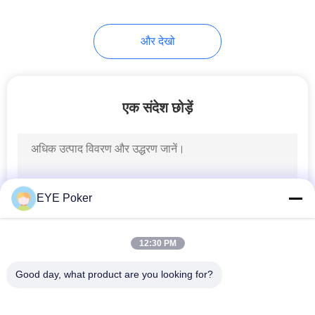
16
और देखो
महजोंग धोखाधड़ी उपकरण
एक संदेश छोड़ें
17
पोकर गेम मॉनिटरिंग
EYE Poker
सिस्टम
12:30 PM
Good day, what product are you looking for?
लोकप्रिय श्रेणियां
सभी